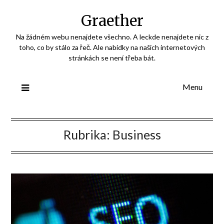
Skip
Graether
to
content
Na žádném webu nenajdete všechno. A leckde nenajdete nic z
toho, co by stálo za řeč. Ale nabídky na našich internetových
stránkách se není třeba bát.
Menu
Rubrika:
Business