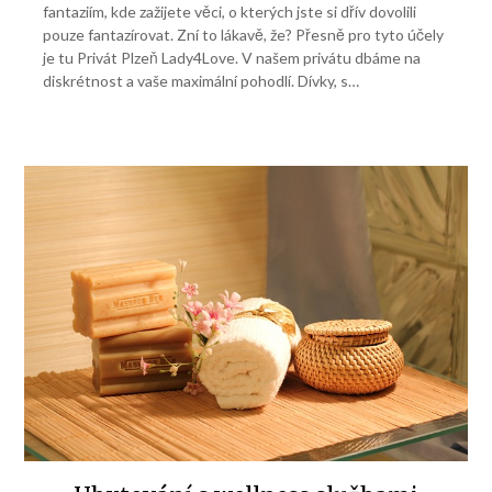
fantaziím, kde zažijete věci, o kterých jste si dřív dovolili
pouze fantazírovat. Zní to lákavě, že? Přesně pro tyto účely
je tu Privát Plzeň Lady4Love. V našem privátu dbáme na
diskrétnost a vaše maximální pohodlí. Dívky, s…