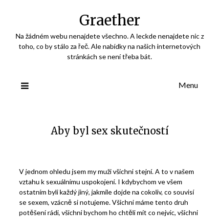
Skip
Graether
to
content
Na žádném webu nenajdete všechno. A leckde nenajdete nic z
toho, co by stálo za řeč. Ale nabídky na našich internetových
stránkách se není třeba bát.
Menu
Aby byl sex skutečností
V jednom ohledu jsem my muži všichni stejní. A to v našem
vztahu k sexuálnímu uspokojení. I kdybychom ve všem
ostatním byli každý jiný, jakmile dojde na cokoliv, co souvisí
se sexem, vzácně si notujeme. Všichni máme tento druh
potěšení rádi, všichni bychom ho chtěli mít co nejvíc, všichni