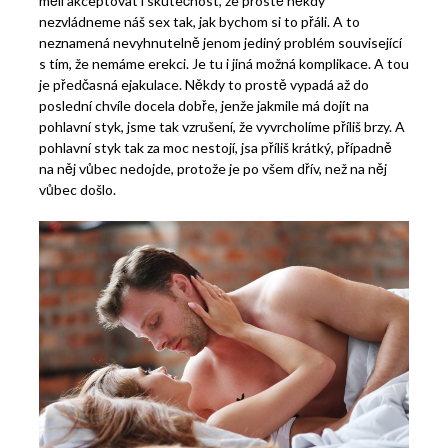
měli akceptovat i skutečnost, že prostě někdy
nezvládneme náš sex tak, jak bychom si to přáli. A to
neznamená nevyhnutelně jenom jediný problém související
s tím, že nemáme erekci. Je tu i jiná možná komplikace. A tou
je předčasná ejakulace. Někdy to prostě vypadá až do
poslední chvíle docela dobře, jenže jakmile má dojít na
pohlavní styk, jsme tak vzrušení, že vyvrcholíme příliš brzy. A
pohlavní styk tak za moc nestojí, jsa příliš krátký, případně
na něj vůbec nedojde, protože je po všem dřív, než na něj
vůbec došlo.