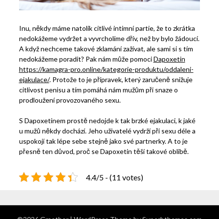
Inu, někdy máme natolik citlivé intimní partie, že to zkrátka
nedokážeme vydržet a vyvrcholíme dřív, než by bylo žádoucí.
A když nechceme takové zklamání zažívat, ale sami si s tím
nedokážeme poradit? Pak nám může pomoci
Dapoxetin
https://kamagra-pro.online/kategorie-produktu/oddaleni-
ejakulace/
. Protože to je přípravek, který zaručeně snižuje
citlivost penisu a tím pomáhá nám mužům při snaze o
prodloužení provozovaného sexu.
S Dapoxetinem prostě nedojde k tak brzké ejakulaci, k jaké
u mužů někdy dochází. Jeho uživatelé vydrží při sexu déle a
uspokojí tak lépe sebe stejně jako své partnerky. A to je
přesně ten důvod, proč se Dapoxetin těší takové oblibě.
4.4/5 - (11 votes)