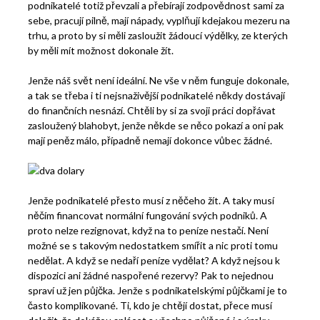
podnikatelé totiž převzali a přebírají zodpovědnost sami za
sebe, pracují pilně, mají nápady, vyplňují kdejakou mezeru na
trhu, a proto by si měli zasloužit žádoucí výdělky, ze kterých
by měli mít možnost dokonale žít.
Jenže náš svět není ideální. Ne vše v něm funguje dokonale,
a tak se třeba i ti nejsnaživější podnikatelé někdy dostávají
do finančních nesnází. Chtěli by si za svoji práci dopřávat
zasloužený blahobyt, jenže někde se něco pokazí a oni pak
mají peněz málo, případně nemají dokonce vůbec žádné.
Jenže podnikatelé přesto musí z něčeho žít. A taky musí
něčím financovat normální fungování svých podniků. A
proto nelze rezignovat, když na to peníze nestačí. Není
možné se s takovým nedostatkem smířit a nic proti tomu
nedělat.
A když se nedaří peníze vydělat? A když nejsou k
dispozici ani žádné naspořené rezervy? Pak to nejednou
spraví už jen půjčka.
Jenže s podnikatelskými půjčkami je to
často komplikované. Ti, kdo je chtějí dostat, přece musí