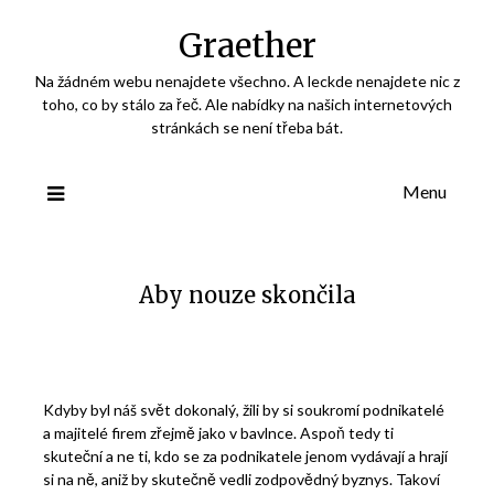
Skip
Graether
to
content
Na žádném webu nenajdete všechno. A leckde nenajdete nic z
toho, co by stálo za řeč. Ale nabídky na našich internetových
stránkách se není třeba bát.
Menu
Aby nouze skončila
Kdyby byl náš svět dokonalý, žili by si soukromí podnikatelé
a majitelé firem zřejmě jako v bavlnce. Aspoň tedy ti
skuteční a ne ti, kdo se za podnikatele jenom vydávají a hrají
si na ně, aniž by skutečně vedli zodpovědný byznys. Takoví