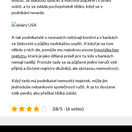
doložit, že dokážou splácet a všechno půjčené i s úroky
vrátit, a to se zvládá pochopitelně těžko, když se v
podnikání nevede.
A tak podnikatelé v nesnázích nebývají bonitní a v bankách
se žádostmi o půjčky nedokážou uspět. A když je na tom
někdo z nich zle, pomůže mu nejednou pouze
hypotéka bez
registru
, která je jako dělaná právě pro ty, kdo v bankách
nemají naději. Protože tady se za půjčené jmění neručí výší
příjmů a čistými registry dlužníků, ale zástavou nemovitosti.
Když tedy má podnikatel nemovitý majetek, může jím
jednoduše nebankovní společnosti ručit. A za to dostane
tolik peněz, aby přečkal těžká údobí.
3.8/5 - (6 votes)