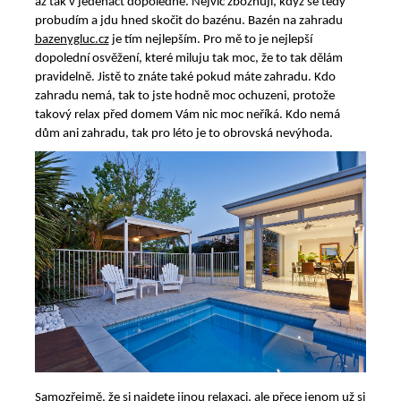
až tak v jedenáct dopoledne. Nejvíc zbožňuji, když se tedy
probudím a jdu hned skočit do bazénu. Bazén na zahradu
bazenygluc.cz
je tím nejlepším. Pro mě to je nejlepší
dopolední osvěžení, které miluju tak moc, že to tak dělám
pravidelně. Jistě to znáte také pokud máte zahradu. Kdo
zahradu nemá, tak to jste hodně moc ochuzeni, protože
takový relax před domem Vám nic moc neříká. Kdo nemá
dům ani zahradu, tak pro léto je to obrovská nevýhoda.
Samozřejmě, že si najdete jinou relaxaci, ale přece jenom už si