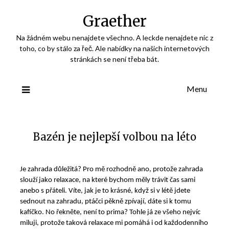
Skip
Graether
to
content
Na žádném webu nenajdete všechno. A leckde nenajdete nic z
toho, co by stálo za řeč. Ale nabídky na našich internetových
stránkách se není třeba bát.
Menu
Bazén je nejlepší volbou na léto
Je zahrada důležitá? Pro mě rozhodně ano, protože zahrada
slouží jako relaxace, na které bychom měly trávit čas sami
anebo s přáteli. Víte, jak je to krásné, když si v létě jdete
sednout na zahradu, ptáčci pěkně zpívají, dáte si k tomu
kafíčko. No řekněte, není to prima? Tohle já ze všeho nejvíc
miluji, protože taková relaxace mi pomáhá i od každodenního