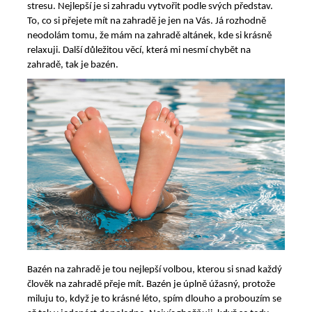
stresu. Nejlepší je si zahradu vytvořit podle svých představ.
To, co si přejete mít na zahradě je jen na Vás. Já rozhodně
neodolám tomu, že mám na zahradě altánek, kde si krásně
relaxuji. Další důležitou věcí, která mi nesmí chybět na
zahradě, tak je bazén.
Bazén na zahradě je tou nejlepší volbou, kterou si snad každý
člověk na zahradě přeje mít. Bazén je úplně úžasný, protože
miluju to, když je to krásné léto, spím dlouho a probouzím se