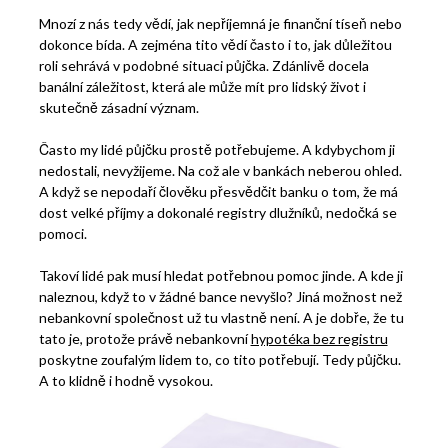
Mnozí z nás tedy vědí, jak nepříjemná je finanční tíseň nebo
dokonce bída. A zejména tito vědí často i to, jak důležitou
roli sehrává v podobné situaci půjčka. Zdánlivě docela
banální záležitost, která ale může mít pro lidský život i
skutečně zásadní význam.
Často my lidé půjčku prostě potřebujeme. A kdybychom ji
nedostali, nevyžijeme. Na což ale v bankách neberou ohled.
A když se nepodaří člověku přesvědčit banku o tom, že má
dost velké příjmy a dokonalé registry dlužníků, nedočká se
pomoci.
Takoví lidé pak musí hledat potřebnou pomoc jinde. A kde ji
naleznou, když to v žádné bance nevyšlo? Jiná možnost než
nebankovní společnost už tu vlastně není. A je dobře, že tu
tato je, protože právě nebankovní
hypotéka bez registru
poskytne zoufalým lidem to, co tito potřebují. Tedy půjčku.
A to klidně i hodně vysokou.