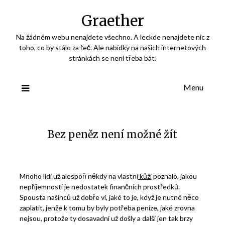
Skip
Graether
to
content
Na žádném webu nenajdete všechno. A leckde nenajdete nic z
toho, co by stálo za řeč. Ale nabídky na našich internetových
stránkách se není třeba bát.
Menu
Bez peněz není možné žít
Mnoho lidí už alespoň někdy na vlastní
kůži
poznalo, jakou
nepříjemností je nedostatek finančních prostředků.
Spousta našinců už dobře ví, jaké to je, když je nutné něco
zaplatit, jenže k tomu by byly potřeba peníze, jaké zrovna
nejsou, protože ty dosavadní už došly a další jen tak brzy