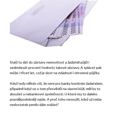
Stačí tu dát do zástavy nemovitost a žadateli půjčí i
sedmdesát procent hodnoty takové zástavy. A splácet pak
může i třicet let, což je dost na zvládnutí i ohromné půjčky.
Když tedy někdo cítí, že není pro banky bonitním žadatelem,
případně když se o tom přesvědčí na vlastní kůži, měl by to
zkoušet u nebankovní společnosti. U které mu to daleko
pravděpodobněji vyjde. A proč toho nevyužít, když už nelze
nedostatek peněz dále snášet?