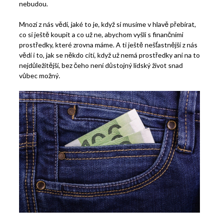
nebudou.
Mnozí z nás vědí, jaké to je, když si musíme v hlavě přebírat,
co si ještě koupit a co už ne, abychom vyšli s finančními
prostředky, které zrovna máme. A ti ještě nešťastnější z nás
vědí i to, jak se někdo cítí, když už nemá prostředky ani na to
nejdůležitější, bez čeho není důstojný lidský život snad
vůbec možný.