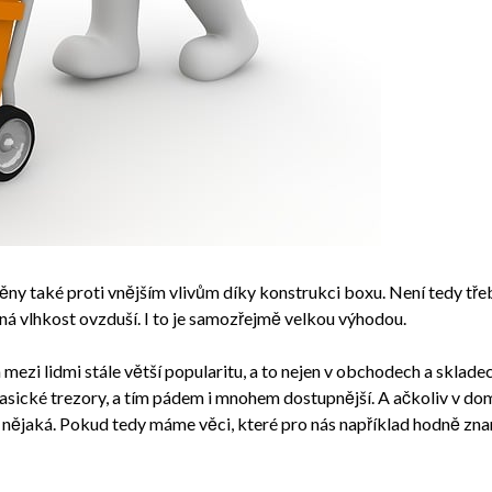
něny také proti vnějším vlivům díky konstrukci boxu. Není tedy tře
ená vlhkost ovzduší. I to je samozřejmě velkou výhodou.
 mezi lidmi stále větší popularitu, a to nejen v obchodech a skladech
lasické trezory, a tím pádem i mnohem dostupnější. A ačkoliv v d
ň nějaká. Pokud tedy máme věci, které pro nás například hodně znam