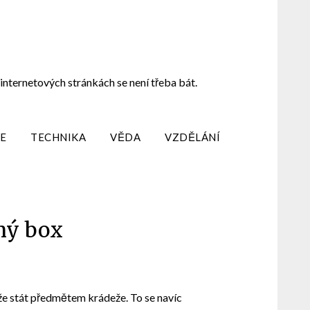
internetových stránkách se není třeba bát.
E
TECHNIKA
VĚDA
VZDĚLÁNÍ
lný box
ůže stát předmětem krádeže. To se navíc