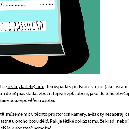
h je
uzamykatelný box
. Ten vypadá v podstatě stejně, jako ostatní
 do něj naskládat zboží stejným způsobem, jako do toho obyčejnéh
ostane pouze pověřená osoba.
stě, můžeme mít v těchto prostorách kamery, avšak ty nezabírají c
lastně u onoho boxu dělá. Pak je těžké dokázat mu, že kradl, neboť
celý je v podstatě nemožné.