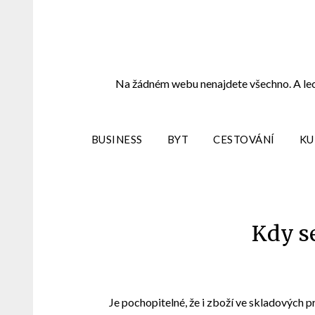
Skip
to
content
Na žádném webu nenajdete všechno. A leckd
BUSINESS
BYT
CESTOVÁNÍ
KU
Kdy se
Je pochopitelné, že i zboží ve skladových p