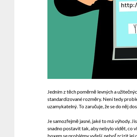
Jedním z těch poměrně levných a užitečnýc
standardizované rozměry. Není tedy problém
uzamykatelný. To zaručuje, že se do něj d
Je samozřejmě jasné, jaké to má výhody. Ji
snadno postavit tak, aby nebylo vidět, co v
boxem se problémy vyřeší, neboť zcizit jej 