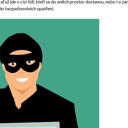
 už jde o cizí lidi, kteří se do oněch prostor dostanou, nebo i o zam
t do bezpečnostních opatření.