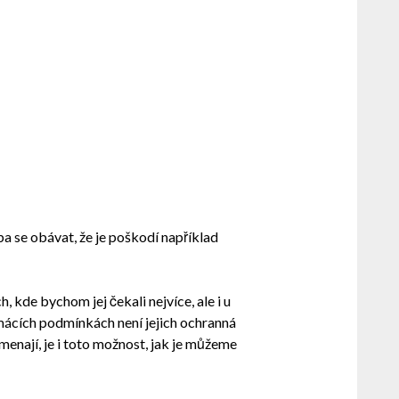
ba se obávat, že je poškodí například
, kde bychom jej čekali nejvíce, ale i u
omácích podmínkách není jejich ochranná
enají, je i toto možnost, jak je můžeme