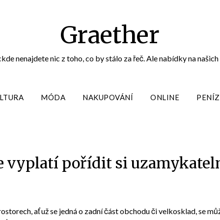
Graether
e nenajdete nic z toho, co by stálo za řeč. Ale nabídky na našich 
LTURA
MÓDA
NAKUPOVÁNÍ
ONLINE
PENÍZ
 vyplatí pořídit si uzamykate
rostorech, ať už se jedná o zadní část obchodu či velkosklad, se m