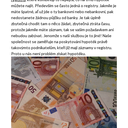
můžete najít. Především se často jedná o registry. Jakmile je
máte špatné, ať už jde o ty bankovní nebo nebankovní, pak
nedostanete žádnou půjčku od banky. Je tak úplně
zbytečná chodit tam o něco žádat, zbytečná ztráta času,
protože jakmile máte záznam, tak se vašim požadavkem ani
nebudou zabývat. Jenomže s naší službou je to jiné! Naše
společnost se zaměřuje na poskytování hypoték právě
takovýmto podnikatelům, kteří již mají záznamy v registru.
Proto u nás není problém získat hypotéku.