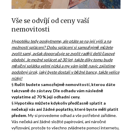
Vše se odvíjí od ceny vaší
nemovitosti
Hypotéku tedy poskytneme, ale ptáte se na její výši a na
možnosti splácení? Dobu splácení si samozřejmě můžete
zvolit sami, avšak doporučuje se zvolit raději delší časové
období. Je možné splácet až 30 let, takže díky tomu bude
měsíční splátka velmi nízká a my vám ještě navíc zajistíme
podobný úrok, jaký byste dostali v běžné bance, takže velice
nízký!
§
Ručit budete samozřejmě nemovitostí, kterou dáte
takzvaně do zástavy. Dle odhadu vám následně
vyplatíme až 70 % její odhadní ceny.
§
Hypotéku můžete kdykoliv předčasně splatit a
nečekají vás ani žádné poplatky, které byste měli platit
předem
. My si provedeme odhad a vše potřebné zařídíme.
Vás nečeká ani žádné složité papírování, ani náročné
vyřizování, protože to všechno zvládnete pomocí internetu,