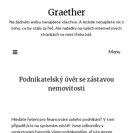
Skip
Graether
to
content
Na žádném webu nenajdete všechno. A leckde nenajdete nic z
toho, co by stálo za řeč. Ale nabídky na našich internetových
stránkách se není třeba bát.
Menu
Podnikatelský úvěr se zástavou
nemovitosti
Hledáte řešení pro financování vašeho podnikání? V tom
případě jste na správném místě! Jsme odborníky v
poskytování hypoték všem podnikatelům, ať jste jenom