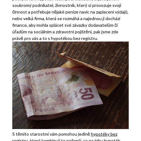
soukromý podnikatel, živnostník, který si provozuje svoji
činnost a potřebuje nějaké peníze navíc na zaplacení výdajů,
nebo velká firma, která se rozmáhá a najednou jí dochází
finance, aby mohla splácet své závazky dodavatelům či
úřadům na sociálním a zdravotní pojištění, pak jsme zde
právě pro vás a to s hypotékou bez registru.
S těmito starostmi vám pomohou jedině
hypotéky bez
registru
, které kombinují to nejlepší, co na trhu hypoték