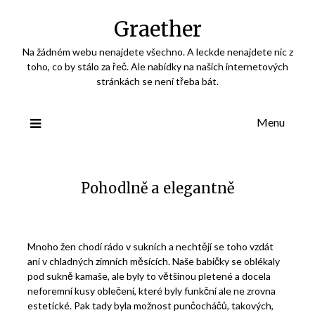
Skip
Graether
to
content
Na žádném webu nenajdete všechno. A leckde nenajdete nic z
toho, co by stálo za řeč. Ale nabídky na našich internetových
stránkách se není třeba bát.
Menu
Pohodlně a elegantně
Mnoho žen chodí rádo v sukních a nechtějí se toho vzdát
ani v chladných zimních měsících. Naše babičky se oblékaly
pod sukně kamaše, ale byly to většinou pletené a docela
neforemní kusy oblečení, které byly funkční ale ne zrovna
estetické. Pak tady byla možnost punčocháčů, takových,