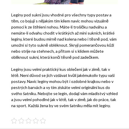
Legíny pod sukní jsou vhodné pro všechny typy postav a
těm, co bojují s nějakým tím kilem navíc mohou vizuálně
pomoci k ze štíhlení nohou. Máte-li trošičku nadváhu a
nemáte-li odvahu chodit v krátkých až mini sukních, krátké
legíny, které budou mírně nad kolena nebo i těsně pod, vám
umožní si tyto sukně obléknout. Skryjí pomerančovou kůži
nebo strije na stehnech, a přitom si s klidem můžete
oblíknout sukni, která končí těsně pod zadečkem.
Legíny jsou velmi praktický kus oblečení jak v zimě, tak v
létě. Není důvod se jich vzdávat kvůli jakémukoliv typu vaší
postavy. Navíc legíny mohou být i ozdobné krajkou nebo v
pestrých barvách a vy tím získáte velmi originální kus do
svého šatníku.
Nebojte se legín, dodají vám mladistvý vzhled
a jsou velmi pohodlné jak v létě, tak v zimě, jak do práce, tak
na sport. Každá žena by ve svém šatníku měla mít legíny.