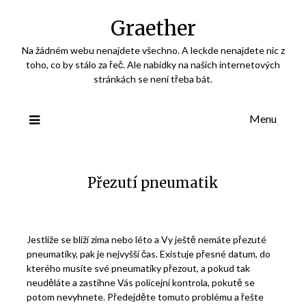
Skip
Graether
to
content
Na žádném webu nenajdete všechno. A leckde nenajdete nic z
toho, co by stálo za řeč. Ale nabídky na našich internetových
stránkách se není třeba bát.
Menu
Přezutí pneumatik
Jestliže se blíží zima nebo léto a Vy ještě nemáte přezuté
pneumatiky, pak je nejvyšší čas. Existuje přesné datum, do
kterého musíte své pneumatiky přezout, a pokud tak
neuděláte a zastihne Vás policejní kontrola, pokutě se
potom nevyhnete. Předejděte tomuto problému a řešte