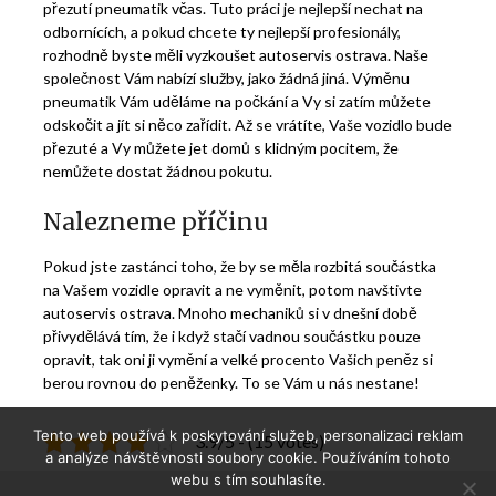
přezutí pneumatik včas. Tuto práci je nejlepší nechat na
odbornících, a pokud chcete ty nejlepší profesionály,
rozhodně byste měli vyzkoušet
autoservis ostrava
. Naše
společnost Vám nabízí služby, jako žádná jiná. Výměnu
pneumatik Vám uděláme na počkání a Vy si zatím můžete
odskočit a jít si něco zařídit. Až se vrátíte, Vaše vozidlo bude
přezuté a Vy můžete jet domů s klidným pocitem, že
nemůžete dostat žádnou pokutu.
Nalezneme příčinu
Pokud jste zastánci toho, že by se měla rozbitá součástka
na Vašem vozidle opravit a ne vyměnit, potom navštivte
autoservis ostrava. Mnoho mechaniků si v dnešní době
přivydělává tím, že i když stačí vadnou součástku pouze
opravit, tak oni ji vymění a velké procento Vašich peněz si
berou rovnou do peněženky. To se Vám u nás nestane!
Tento web používá k poskytování služeb, personalizaci reklam
3.9/5 - (15 votes)
a analýze návštěvnosti soubory cookie. Používáním tohoto
webu s tím souhlasíte.