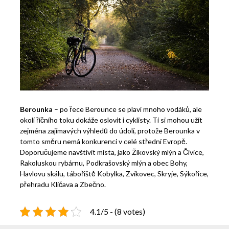
Berounka
– po řece Berounce se plaví mnoho vodáků, ale
okolí říčního toku dokáže oslovit i cyklisty. Ti si mohou užít
zejména zajímavých výhledů do údolí, protože Berounka v
tomto směru nemá konkurenci v celé střední Evropě.
Doporučujeme navštívit místa, jako Žíkovský mlýn a Čívice,
Rakoluskou rybárnu, Podkrašovský mlýn a obec Bohy,
Havlovu skálu, tábořiště Kobylka, Zvíkovec, Skryje, Sýkořice,
přehradu Klíčava a Zbečno.
4.1/5 - (8 votes)