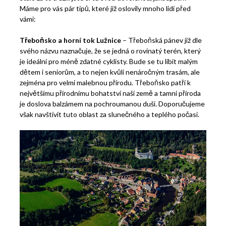
Máme pro vás pár tipů, které již oslovily mnoho lidí před
vámi:
Třeboňsko a horní tok Lužnice
– Třeboňská pánev již dle
svého názvu naznačuje, že se jedná o rovinatý terén, který
je ideální pro méně zdatné cyklisty. Bude se tu líbit malým
dětem i seniorům, a to nejen kvůli nenáročným trasám, ale
zejména pro velmi malebnou přírodu. Třeboňsko patří k
největšímu přírodnímu bohatství naší země a tamní příroda
je doslova balzámem na pochroumanou duši. Doporučujeme
však navštívit tuto oblast za slunečného a teplého počasí.