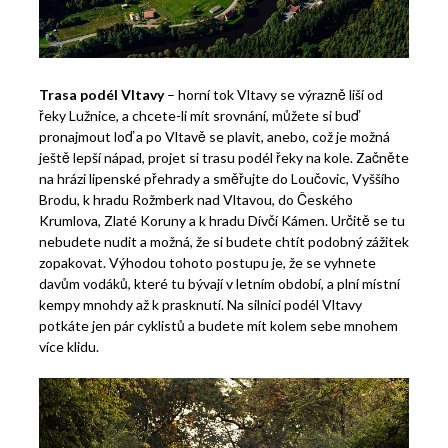
Trasa podél Vltavy
– horní tok Vltavy se výrazně liší od
řeky Lužnice, a chcete-li mít srovnání, můžete si buď
pronajmout loď a po Vltavě se plavit, anebo, což je možná
ještě lepší nápad, projet si trasu podél řeky na kole. Začněte
na hrázi lipenské přehrady a směřujte do Loučovic, Vyššího
Brodu, k hradu Rožmberk nad Vltavou, do Českého
Krumlova, Zlaté Koruny a k hradu Dívčí Kámen. Určitě se tu
nebudete nudit a možná, že si budete chtít podobný zážitek
zopakovat. Výhodou tohoto postupu je, že se vyhnete
davům vodáků, které tu bývají v letním období, a plní místní
kempy mnohdy až k prasknutí. Na silnici podél Vltavy
potkáte jen pár cyklistů a budete mít kolem sebe mnohem
více klidu.