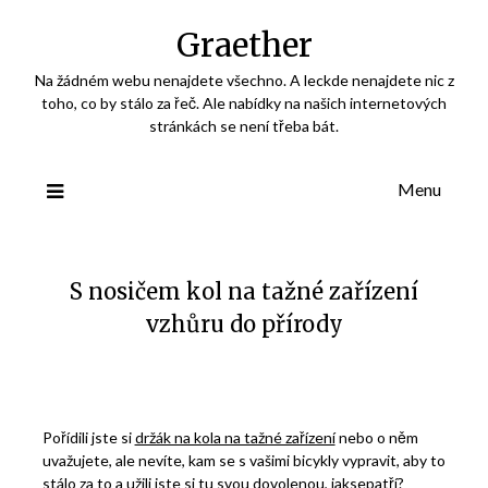
Skip
Graether
to
content
Na žádném webu nenajdete všechno. A leckde nenajdete nic z
toho, co by stálo za řeč. Ale nabídky na našich internetových
stránkách se není třeba bát.
Menu
S nosičem kol na tažné zařízení
vzhůru do přírody
Pořídili jste si
držák na kola na tažné zařízení
nebo o něm
uvažujete, ale nevíte, kam se s vašimi bicykly vypravit, aby to
stálo za to a užili jste si tu svou dovolenou, jaksepatří?