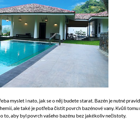
řeba myslet i nato, jak se o něj budete starat. Bazén je nutné pravid
emií, ale také je potřeba čistit povrch bazénové vany. Kvůli tomu 
á o to, aby byl povrch vašeho bazénu bez jakékoliv nečistoty.