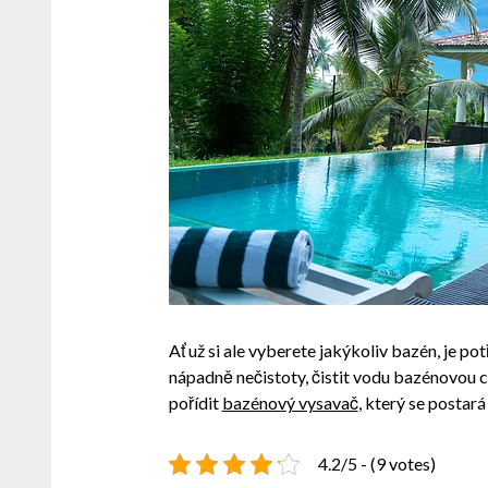
Ať už si ale vyberete jakýkoliv bazén, je pot
nápadně nečistoty, čistit vodu bazénovou ch
pořídit
bazénový vysavač
, který se postar
4.2/5 - (9 votes)