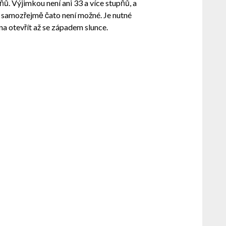
ů. Výjimkou není ani 33 a více stupňů, a
o samozřejmě čato není možné. Je nutné
kna otevřít až se západem slunce.