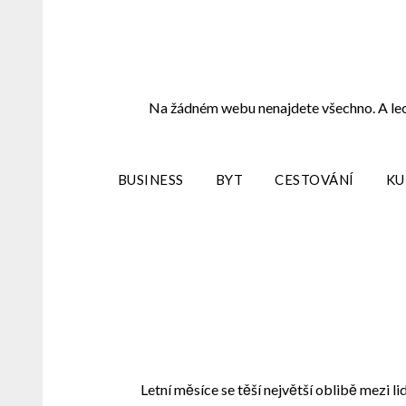
Skip
to
content
Na žádném webu nenajdete všechno. A leckd
BUSINESS
BYT
CESTOVÁNÍ
KU
Letní měsíce se těší největší oblibě mezi li