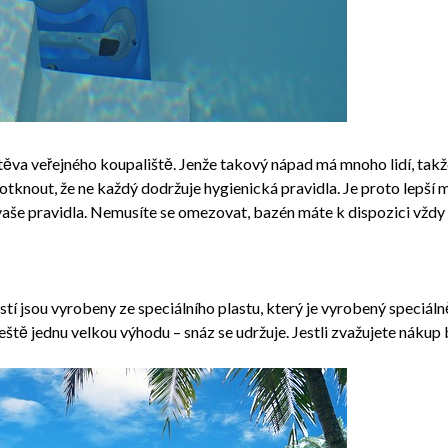
štěva veřejného koupaliště. Jenže takový nápad má mnoho lidí, takž
tknout, že ne každý dodržuje hygienická pravidla. Je proto lepší m
vaše pravidla. Nemusíte se omezovat, bazén máte k dispozici vždy a
stí jsou vyrobeny ze speciálního plastu, který je vyrobený speciál
tě jednu velkou výhodu – snáz se udržuje. Jestli zvažujete nákup b