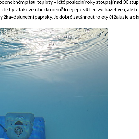
podnebném pásu, teploty v létě poslední roky stoupají nad 30 stupň
Lidé by v takovém horku neměli nejlépe vůbec vycházet ven, ale t
aly žhavé sluneční paprsky. Je dobré zatáhnout rolety či žaluzie a o