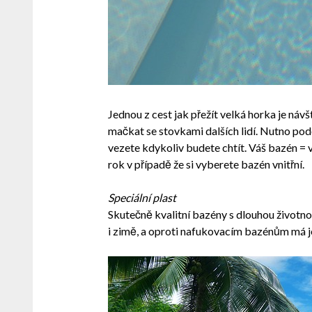
Jednou z cest jak přežít velká horka je náv
mačkat se stovkami dalších lidí. Nutno podo
vezete kdykoliv budete chtít. Váš bazén = 
rok v případě že si vyberete bazén vnitřní.
Speciální plast
Skutečně kvalitní bazény s dlouhou životno
i zimě, a oproti nafukovacím bazénům má ješ