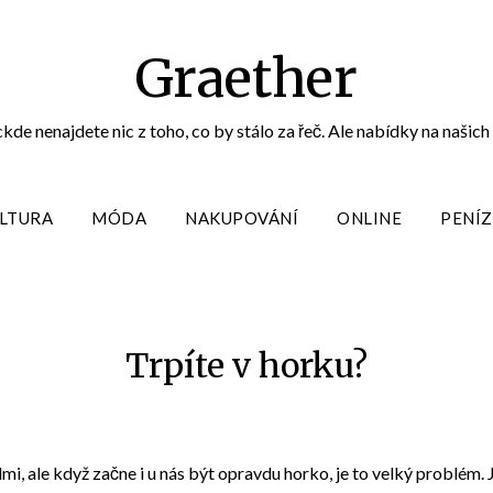
Graether
e nenajdete nic z toho, co by stálo za řeč. Ale nabídky na našich 
LTURA
MÓDA
NAKUPOVÁNÍ
ONLINE
PENÍZ
Trpíte v horku?
dmi, ale když začne i u nás být opravdu horko, je to velký problém. J